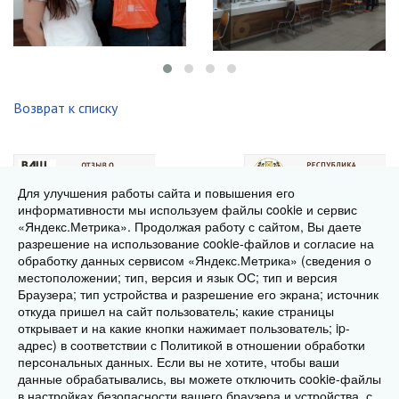
Возврат к списку
Для улучшения работы сайта и повышения его
информативности мы используем файлы cookie и сервис
«Яндекс.Метрика». Продолжая работу с сайтом, Вы даете
разрешение на использование cookie-файлов и согласие на
обработку данных сервисом «Яндекс.Метрика» (сведения о
местоположении; тип, версия и язык ОС; тип и версия
Браузера; тип устройства и разрешение его экрана; источник
откуда пришел на сайт пользователь; какие страницы
2014-2026 © Многофункциональный центр
открывает и на какие кнопки нажимает пользователь; ip-
предоставления
адрес) в соответствии с Политикой в отношении обработки
государственных и муниципальных услуг Республики
персональных данных. Если вы не хотите, чтобы ваши
данные обрабатывались, вы можете отключить cookie-файлы
Хакасия
в настройках безопасности вашего браузера и устройства, с