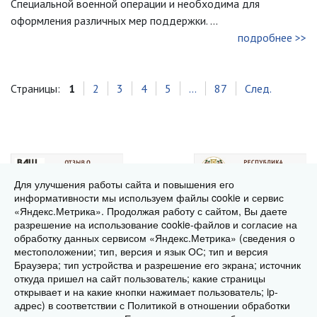
Специальной военной операции и необходима для
оформления различных мер поддержки. ...
подробнее >>
Страницы:
1
2
3
4
5
...
87
След.
Для улучшения работы сайта и повышения его
информативности мы используем файлы cookie и сервис
«Яндекс.Метрика». Продолжая работу с сайтом, Вы даете
разрешение на использование cookie-файлов и согласие на
обработку данных сервисом «Яндекс.Метрика» (сведения о
местоположении; тип, версия и язык ОС; тип и версия
Браузера; тип устройства и разрешение его экрана; источник
откуда пришел на сайт пользователь; какие страницы
2014-2026 © Многофункциональный центр
открывает и на какие кнопки нажимает пользователь; ip-
предоставления
адрес) в соответствии с Политикой в отношении обработки
государственных и муниципальных услуг Республики