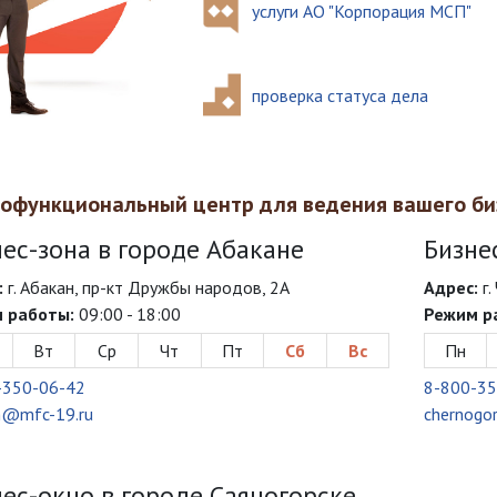
услуги АО "Корпорация МСП"
проверка статуса дела
офункциональный центр для ведения вашего би
ес-зона в городе Абакане
Бизне
:
г. Абакан, пр-кт Дружбы народов, 2А
Адрес:
г.
 работы:
09:00 - 18:00
Режим р
Вт
Ср
Чт
Пт
Сб
Вс
Пн
-350-06-42
8-800-35
n@mfc-19.ru
chernogo
ес-окно в городе Саяногорске