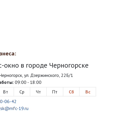
знеса:
с-окно в городе Черногорске
 Черногорск, ул. Дзержинского, 22Б/1
аботы:
09:00 - 18:00
Вт
Ср
Чт
Пт
Сб
Вс
0-06-42
rsk@mfc-19.ru