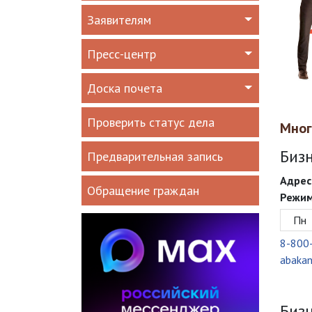
Заявителям
Пресс-центр
Доска почета
Проверить статус дела
Мног
Бизн
Предварительная запись
Адрес
Обращение граждан
Режим
Пн
8-800
abaka
Бизн