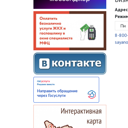
Адрес
Режим
Пн
8-800
sayan