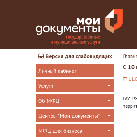
Версия для слабовидящих
Главн
С 10
Личный кабинет
11.
Услуги
ГАУ Р
Об МФЦ
терри
Центры "Мои документы"
МФЦ для бизнеса