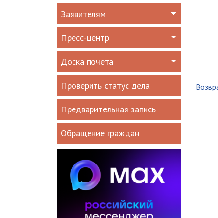
Заявителям
Пресс-центр
Доска почета
Проверить статус дела
Возвра
Предварительная запись
Обращение граждан