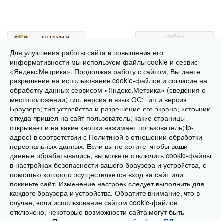
Для улучшения работы сайта и повышения его
информативности мы используем файлы cookie и сервис
«Яндекс.Метрика». Продолжая работу с сайтом, Вы даете
разрешение на использование cookie-файлов и согласие на
обработку данных сервисом «Яндекс.Метрика» (сведения о
местоположении; тип, версия и язык ОС; тип и версия
Браузера; тип устройства и разрешение его экрана; источник
откуда пришел на сайт пользователь; какие страницы
2014-2026 © Многофункциональный центр
открывает и на какие кнопки нажимает пользователь; ip-
предоставления
адрес) в соответствии с Политикой в отношении обработки
государственных и муниципальных услуг Республики
персональных данных. Если вы не хотите, чтобы ваши
данные обрабатывались, вы можете отключить cookie-файлы
Хакасия
в настройках безопасности вашего браузера и устройства, с
помощью которого осуществляется вход на сайт или
Наш адрес:
покиньте сайт. Изменение настроек следует выполнить для
655016, Россия, Республика Хакасия,
каждого браузера и устройства. Обратите внимание, что в
случае, если использование сайтом cookie-файлов
г.Абакан, пр.Дружбы Народов, 2А
отключено, некоторые возможности сайта могут быть
mfc@mfc-19.ru